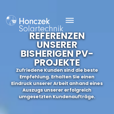
REFERENZEN
UNSERER
BISHERIGEN PV-
PROJEKTE
Zufriedene Kunden sind die beste
Empfehlung. Erhalten Sie einen
Eindruck unserer Arbeit anhand eines
Auszugs unserer erfolgreich
umgesetzten Kunden­aufträge.