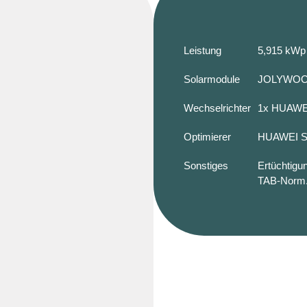
Leistung
5,915 kWp
Solarmodule
JOLYWOO
Wechselrichter
1x HUAWE
Optimierer
HUAWEI S
Sonstiges
Ertüchtigu
TAB-Norm