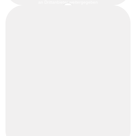
an Drittanbieter weitergegeben
werden.
Mehr Informationen
Inhalt entsperren
Erforderlichen Service
akzeptieren und Inhalte
entsperren