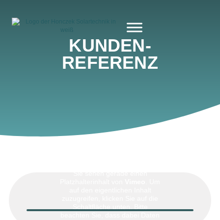
KUNDEN­
REFERENZ
Sie sehen gerade einen
Platzhalterinhalt von
Vimeo
. Um
auf den eigentlichen Inhalt
zuzugreifen, klicken Sie auf die
Schaltfläche unten. Bitte
beachten Sie, dass dabei Daten