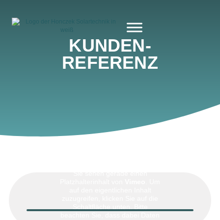
KUNDEN­
REFERENZ
Sie sehen gerade einen
Platzhalterinhalt von
Vimeo
. Um
auf den eigentlichen Inhalt
zuzugreifen, klicken Sie auf die
Schaltfläche unten. Bitte
beachten Sie, dass dabei Daten