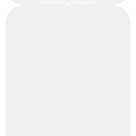
an Drittanbieter weitergegeben
werden.
Mehr Informationen
Inhalt entsperren
Erforderlichen Service
akzeptieren und Inhalte
entsperren