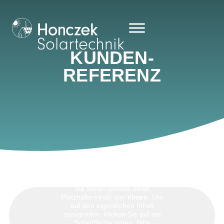
KUNDEN­
REFERENZ
Sie sehen gerade einen
Platzhalterinhalt von
Vimeo
. Um
auf den eigentlichen Inhalt
zuzugreifen, klicken Sie auf die
Schaltfläche unten. Bitte