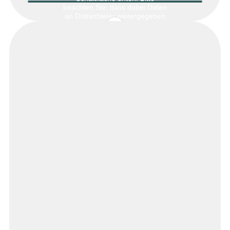
beachten Sie, dass dabei Daten
an Drittanbieter weitergegeben
werden.
Mehr Informationen
Inhalt entsperren
Erforderlichen Service
akzeptieren und Inhalte
entsperren